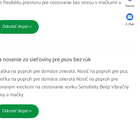
je flexibilitu priestoru pre cestovanie bez stresu s mačkami alebo
Teams
E-Mail
Odoslať dopyt >>
 nosenie zo sieťoviny pre psov bez rúk
taška na popruh pre domáce zvieratá. Nosič na popruh pre psa,
 sieťka na popruh pre domáce zvieratá Nosič na popruh pre
ťovaným vreckom na cestovanie vonku Sensitivity Beep Vibračný
psy a mačky
Odoslať dopyt >>