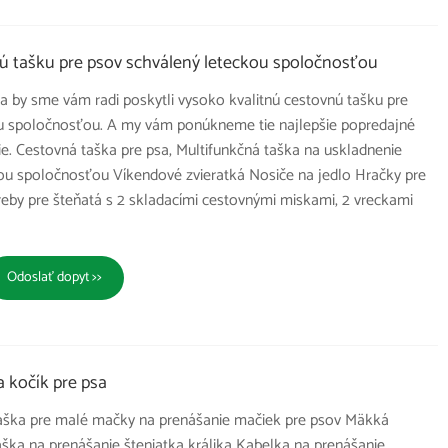
ú tašku pre psov schválený leteckou spoločnosťou
a by sme vám radi poskytli vysoko kvalitnú cestovnú tašku pre
ou spoločnosťou. A my vám ponúkneme tie najlepšie popredajné
e. Cestovná taška pre psa, Multifunkčná taška na uskladnenie
kou spoločnosťou Víkendové zvieratká Nosiče na jedlo Hračky pre
eby pre šteňatá s 2 skladacími cestovnými miskami, 2 vreckami
Odoslať dopyt >>
 kočík pre psa
aška pre malé mačky na prenášanie mačiek pre psov Mäkká
ka na prenášanie šteniatka králika Kabelka na prenášanie