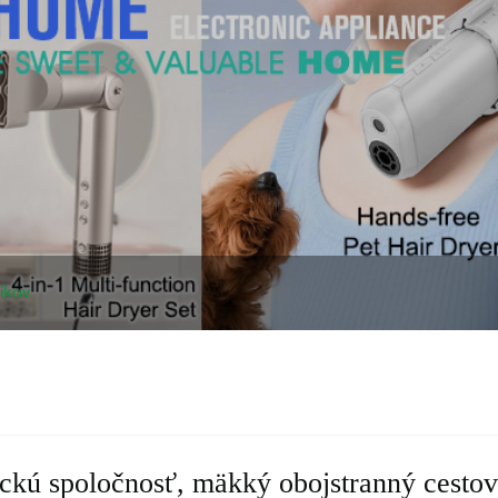
ikov
ckú spoločnosť, mäkký obojstranný cestovn