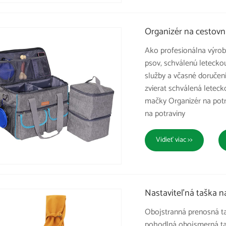
Organizér na cestovn
Ako profesionálna výrob
psov, schválenú leteck
služby a včasné doručeni
zvierat schválená letec
mačky Organizér na potr
na potraviny
Vidieť viac >>
Nastaviteľná taška na
Obojstranná prenosná t
pohodlná obojsmerná taš