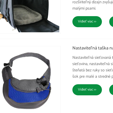
rozšíriteľný dizajn zvyšu
malými psami.
Vidieť viac >>
Nastaviteľná taška na
Nastaviteľná sieťovaná 
sieťovina, nastaviteľná
šteňatá bez ruky so sie
šok pre malé a stredné 
Vidieť viac >>