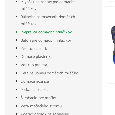
Mlynček na nechty pre domácich
miláčikov
Rukavica na maznanie domácich
miláčikov
Prepravca domácich miláčikov
Batoh pre domácich miláčikov
Zvierací dáždnik
Domáce pláštenka
Vodítko pre psa
Kefa na úpravu domácich miláčikov
Domáce nožnice
Miska na psa Mat
Škrabadlo pre mačky
Veža mačacieho stromu
Zvierací obojok na zotavenie