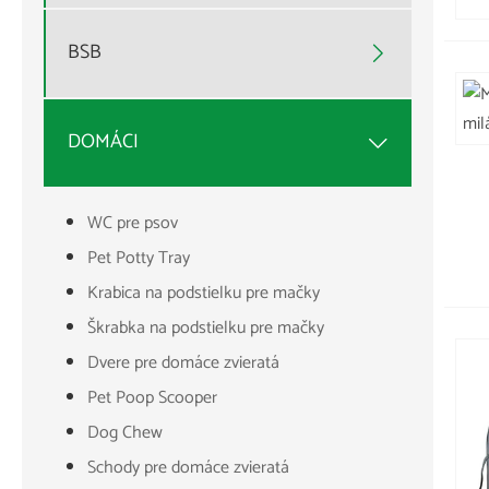
BSB

DOMÁCI

WC pre psov
Pet Potty Tray
Krabica na podstielku pre mačky
Škrabka na podstielku pre mačky
Dvere pre domáce zvieratá
Pet Poop Scooper
Dog Chew
Schody pre domáce zvieratá