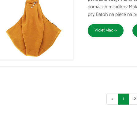
domácich miláčikov Mäk
psy Batoh na plece na pr
Vidieť viac >>
«
1
2