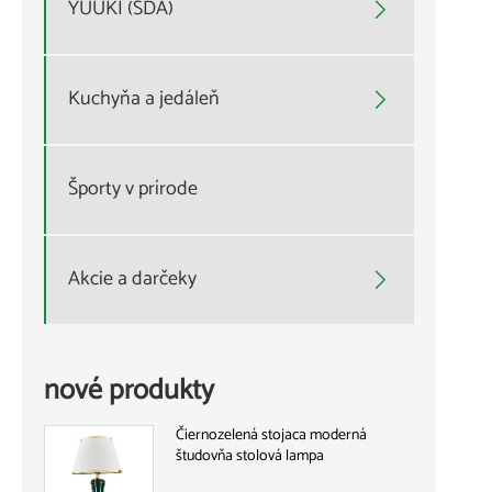
YUUKI (SDA)

Kuchyňa a jedáleň

Športy v prírode
Akcie a darčeky

nové produkty
Čiernozelená stojaca moderná
študovňa stolová lampa