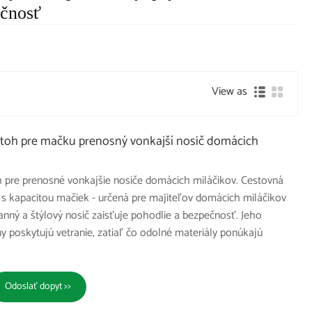
očnosť
View as
toh pre mačku prenosný vonkajší nosič domácich
 pre prenosné vonkajšie nosiče domácich miláčikov. Cestovná
 s kapacitou mačiek - určená pre majiteľov domácich miláčikov
ranný a štýlový nosič zaisťuje pohodlie a bezpečnosť. Jeho
ny poskytujú vetranie, zatiaľ čo odolné materiály ponúkajú
Odoslať dopyt >>