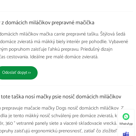
y z domácich miláčikov prepravné mačička
 domácich miláčikov mačka carrie prepravné tašku. Štýlová šedá
 domáce zvieratá má mäkký biely interiér pre pohodlie. Vybavené
ľným popruhom zaisťuje ľahkú prepravu. Priedušný dizajn
as cestovania. Ideálne pre malé domáce zvieratá.
Odoslať dopyt >>
 tote taška nosí mačky psie nosič domácich miláčikov
u prepravuje mačacie mačky Dogs nosič domácich miláčikov. Z
lia je tento mäkký nosič schválený pre domáce zvieratá, ktorý
r, 360 ° vetranné panely siete a viaceré skladovacie vrecká.
WhatsApp
pruhy zaisťujú ergonomickú prenosnosť, zatiaľ čo zložiteľný