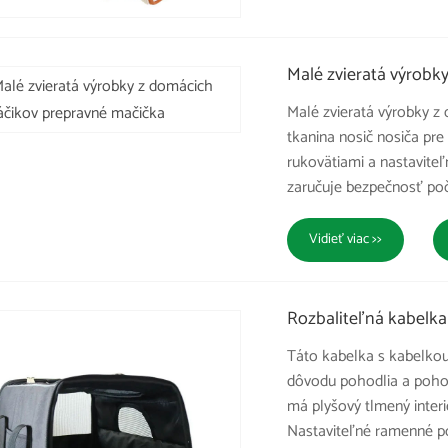
Malé zvieratá výrobk
Malé zvieratá výrobky z
tkanina nosič nosiča pre
rukovätiami a nastavite
zaručuje bezpečnosť poč
Vidieť viac >>
Rozbaliteľná kabelka
Táto kabelka s kabelko
dôvodu pohodlia a pohod
má plyšový tlmený interié
Nastaviteľné ramenné po