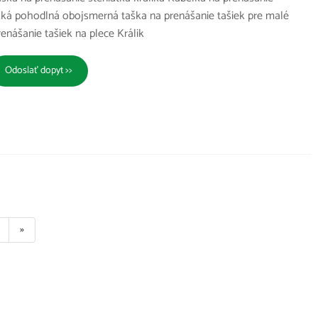
ká pohodlná obojsmerná taška na prenášanie tašiek pre malé
enášanie tašiek na plece Králik
Odoslať dopyt >>
»