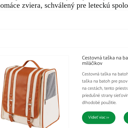
domáce zviera, schválený pre leteckú spol
Cestovná taška na ba
miláčikov
Cestovná taška na batoh
taška na batoh pre psov
na cestách, tento priest
priedušné strany sieťovi
dlhodobé použitie.
Vidieť viac >>