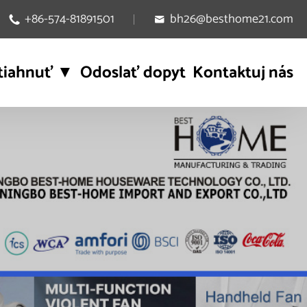
+86-574-81891501
bh26@besthome21.com


tiahnuť ▼
Odoslať dopyt
Kontaktuj nás