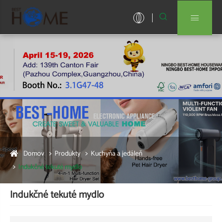


Domov
Produkty
Kuchyňa a jedáleň
Indukčné tekuté mydlo
Indukčné tekuté mydlo