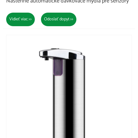
Nástenné automatické dávkovače mydla pre senzory
Vidieť viac >>
Odoslať dopyt >>