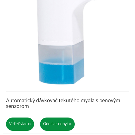
Automatický dávkovač tekutého mydla s penovým
senzorom
Vidieť viac >>
Odoslať dopyt >>