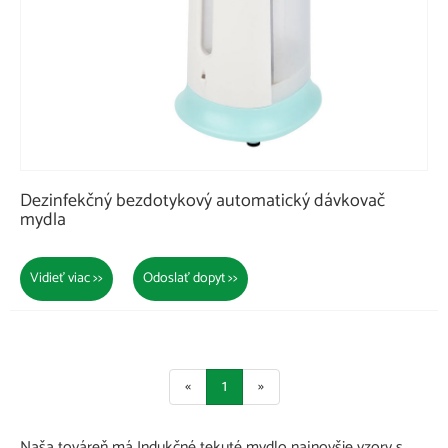
Dezinfekčný bezdotykový automatický dávkovač
mydla
Vidieť viac >>
Odoslať dopyt >>
«
1
»
Naša továreň má Indukčné tekuté mydlo najnovšie vzory s