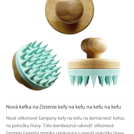
Nová kefka na čistenie kefy na kefu na kefu na kefu
Nové silikónové šampóny kefy na kefu na domácnosť kefou
na pokožku hlavy. Táto bambusová rukoväť silikónová
šampón šampón ponúka upokojujúcu masáž pokožky hlavy