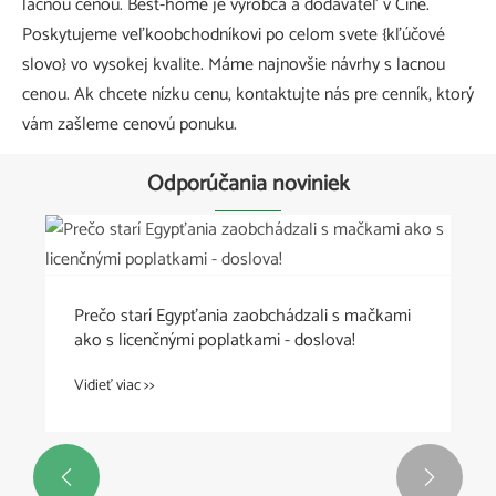
lacnou cenou. Best-home je výrobca a dodávateľ v Číne.
Poskytujeme veľkoobchodníkovi po celom svete {kľúčové
slovo} vo vysokej kvalite. Máme najnovšie návrhy s lacnou
cenou. Ak chcete nízku cenu, kontaktujte nás pre cenník, ktorý
vám zašleme cenovú ponuku.
Odporúčania noviniek
Prečo starí Egypťania zaobchádzali s mačkami
ako s licenčnými poplatkami - doslova!
Vidieť viac >>

