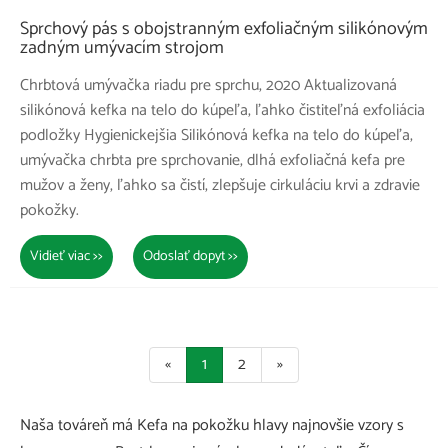
Sprchový pás s obojstranným exfoliačným silikónovým
zadným umývacím strojom
Chrbtová umývačka riadu pre sprchu, 2020 Aktualizovaná
silikónová kefka na telo do kúpeľa, ľahko čistiteľná exfoliácia
podložky Hygienickejšia Silikónová kefka na telo do kúpeľa,
umývačka chrbta pre sprchovanie, dlhá exfoliačná kefa pre
mužov a ženy, ľahko sa čistí, zlepšuje cirkuláciu krvi a zdravie
pokožky.
Vidieť viac >>
Odoslať dopyt >>
«
1
2
»
Naša továreň má Kefa na pokožku hlavy najnovšie vzory s