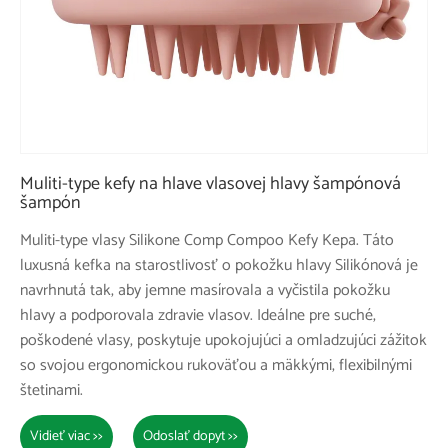
Muliti-type kefy na hlave vlasovej hlavy šampónová
šampón
Muliti-type vlasy Silikone Comp Compoo Kefy Kepa. Táto
luxusná kefka na starostlivosť o pokožku hlavy Silikónová je
navrhnutá tak, aby jemne masírovala a vyčistila pokožku
hlavy a podporovala zdravie vlasov. Ideálne pre suché,
poškodené vlasy, poskytuje upokojujúci a omladzujúci zážitok
so svojou ergonomickou rukoväťou a mäkkými, flexibilnými
štetinami.
Vidieť viac >>
Odoslať dopyt >>