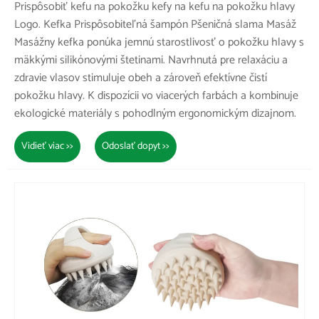
Prispôsobiť kefu na pokožku kefy na kefu na pokožku hlavy
Logo. Kefka Prispôsobiteľná šampón Pšeničná slama Masáž
Masážny kefka ponúka jemnú starostlivosť o pokožku hlavy s
mäkkými silikónovými štetinami. Navrhnutá pre relaxáciu a
zdravie vlasov stimuluje obeh a zároveň efektívne čistí
pokožku hlavy. K dispozícii vo viacerých farbách a kombinuje
ekologické materiály s pohodlným ergonomickým dizajnom.
Vidieť viac >>
Odoslať dopyt >>