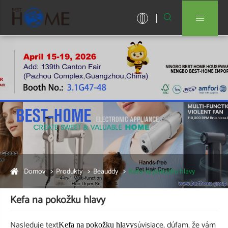


Domov
Produkty
Beauddy
Kefa na pokožku hlavy
Kefa na pokožku hlavy
Nasleduje text
súvisiace, dúfam, že vám
Kefa na pokožku hlavy