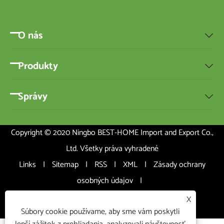
O nás

Produkty

Správy

Copyright © 2020 Ningbo BEST-HOME Import and Export Co.,
Ltd. Všetky práva vyhradené
Links
|
Sitemap
|
RSS
|
XML
|
Zásady ochrany
osobných údajov
|
X
Súbory cookie používame, aby sme vám poskytli