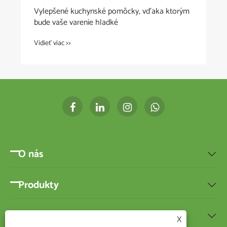
Vylepšené kuchynské pomôcky, vďaka ktorým
bude vaše varenie hladké
Vidieť viac >>
O nás

Produkty

Správy

X