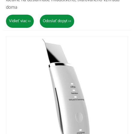
doma
Vidieť viac >>
Odoslať dopyt >>