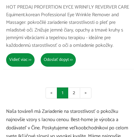
HOT PREDAJ PROFERTION EYCE WRINFLY REVERVER CARE
Equiment.korean Professional Eye Wrinkle Remover and
Massager: pokročilé zariadenie starostlivosti o pleť pre
mladistvé oči. Znižuje jemné čiary, opuchy a tmavé kruhy s
jemnými vibráciami a tepelnou terapiou - ideálne pre
každodennú starostlivosť o oči a omladenie pokožky.
Vidieť viac >>
Odoslať dopyt >>
«
1
2
»
Naša továreň má Zariadenie na starostlivosť o pokožku
najnovšie vzory s lacnou cenou. Best-home je výrobca a
dodávateľ v Číne. Poskytujeme veľkoobchodníkovi po celom
svete {kľúčové slovo} vo vysokej kvalite. Máme najnovšie