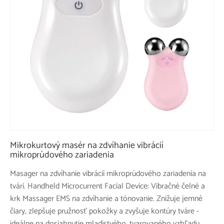
Mikrokurtový masér na zdvíhanie vibrácií
mikroprúdového zariadenia
Masager na zdvíhanie vibrácií mikroprúdového zariadenia na
tvári. Handheld Microcurrent Facial Device: Vibračné čelné a
krk Massager EMS na zdvíhanie a tónovanie. Znižuje jemné
čiary, zlepšuje pružnosť pokožky a zvyšuje kontúry tváre -
ideálne na dosiahnutie mladistvého, tvarovaného vzhľadu