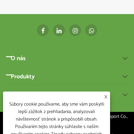
O nás

Produkty

Správy

X
Súbory cookie používame, aby sme vám poskytli
lepší zážitok z prehliadania, analyzovali
Copyright © 2020 Ningbo BEST-HOME Import and Export Co.,
návštevnosť stránok a prispôsobili obsah.
Ltd. Všetky práva vyhradené
Používaním tejto stránky súhlasíte s naším