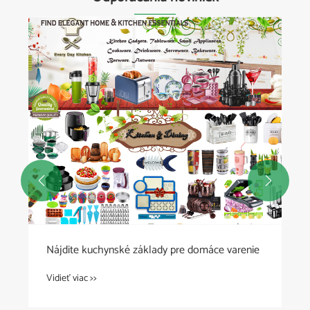


Udržateľný kuchynský výrobok z dreva –
nástroje na varenie šetrné k životnému
prostrediu
Vidieť viac >>