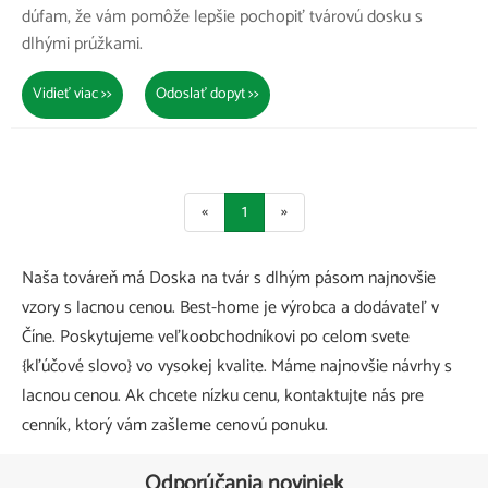
dúfam, že vám pomôže lepšie pochopiť tvárovú dosku s
dlhými prúžkami.
Vidieť viac >>
Odoslať dopyt >>
«
1
»
Naša továreň má Doska na tvár s dlhým pásom najnovšie
vzory s lacnou cenou. Best-home je výrobca a dodávateľ v
Číne. Poskytujeme veľkoobchodníkovi po celom svete
{kľúčové slovo} vo vysokej kvalite. Máme najnovšie návrhy s
lacnou cenou. Ak chcete nízku cenu, kontaktujte nás pre
cenník, ktorý vám zašleme cenovú ponuku.
Odporúčania noviniek