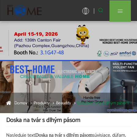


Domov
Produkty
Beauddy
Doska na tvár s dlhým pásom
Doska na tvár s dlhým pásom
Nasleduje text
súvisiace, dúfam,
Doska na tvár s dlhým pásom