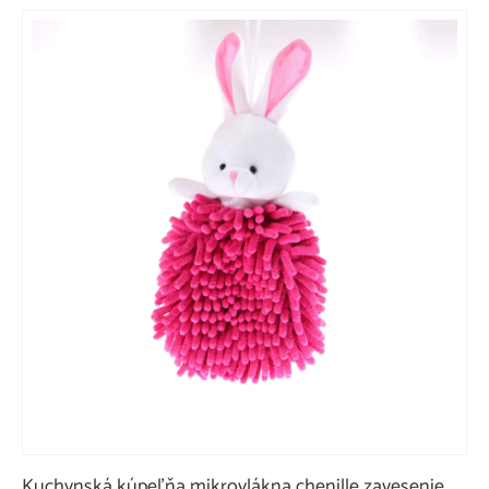
Kuchynská kúpeľňa mikrovlákna chenille zavesenie