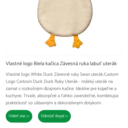
Vlastné logo Biela kačica Závesná ruka labuť uterák
Vlastné logo White Duck Závesné ruky Swan uterák.Custom
Logo Cartoon Duck Duck Ruky Uterák - mäkký uterák na
zamat s rozkošným dizajnom kačice. Ideálne pre kúpeľne a
kuchyne. Trvalé, absorpčné a ľahko zavesiteľné, kombinujúc
praktickosť so zábavným a dekoratívnym dotykom.
Vidieť viac >>
Odoslať dopyt >>