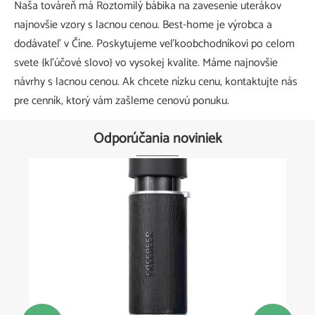
Naša továreň má Roztomilý bábika na zavesenie uterákov
najnovšie vzory s lacnou cenou. Best-home je výrobca a
dodávateľ v Číne. Poskytujeme veľkoobchodníkovi po celom
svete {kľúčové slovo} vo vysokej kvalite. Máme najnovšie
návrhy s lacnou cenou. Ak chcete nízku cenu, kontaktujte nás
pre cenník, ktorý vám zašleme cenovú ponuku.
Odporúčania noviniek