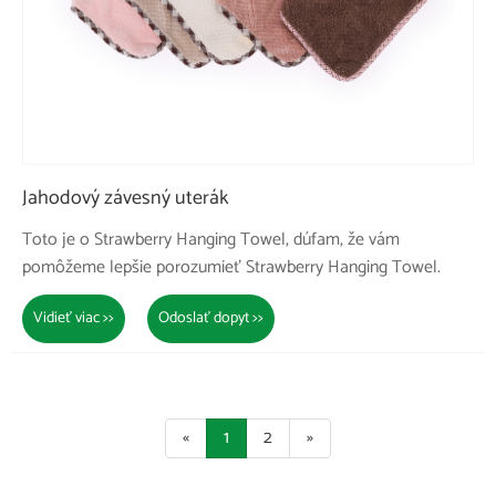
Jahodový závesný uterák
Toto je o Strawberry Hanging Towel, dúfam, že vám
pomôžeme lepšie porozumieť Strawberry Hanging Towel.
Vidieť viac >>
Odoslať dopyt >>
«
1
2
»