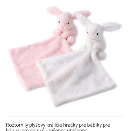
Roztomilý plyšový králičie hračky pre bábiky pre
bábiky pre detský utečenec utečenec