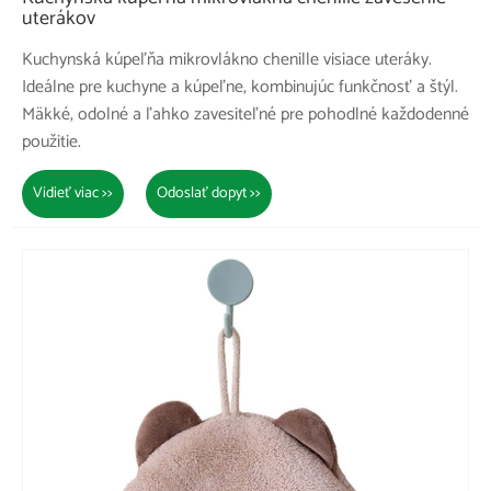
uterákov
Kuchynská kúpeľňa mikrovlákno chenille visiace uteráky.
Ideálne pre kuchyne a kúpeľne, kombinujúc funkčnosť a štýl.
Mäkké, odolné a ľahko zavesiteľné pre pohodlné každodenné
použitie.
Vidieť viac >>
Odoslať dopyt >>